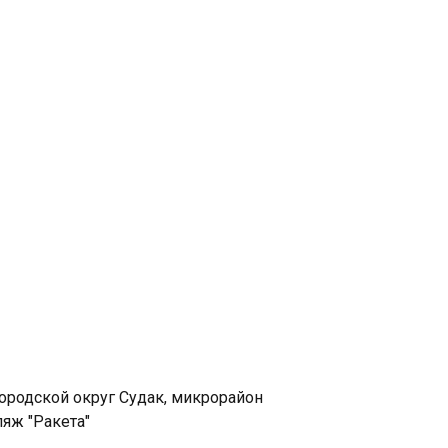
ЦЕНЫ
PADI
КОНТАКТЫ
ородской округ Судак, микрорайон
ляж "Ракета"